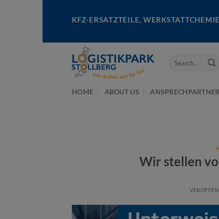
Skip
to
KFZ-ERSATZTEILE, WERKSTATTCHEMI
content
HOME
ABOUT US
ANSPRECHPARTNE
Wir stellen vo
VERÖFFEN