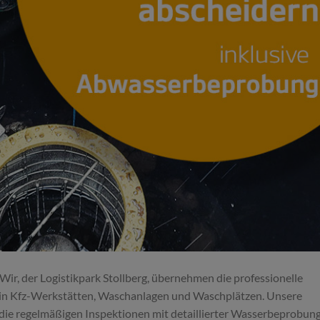
ir, der Logistikpark Stollberg, übernehmen die professionelle
r in Kfz-Werkstätten, Waschanlagen und Waschplätzen. Unsere
 die regelmäßigen Inspektionen mit detaillierter Wasserbeprobun