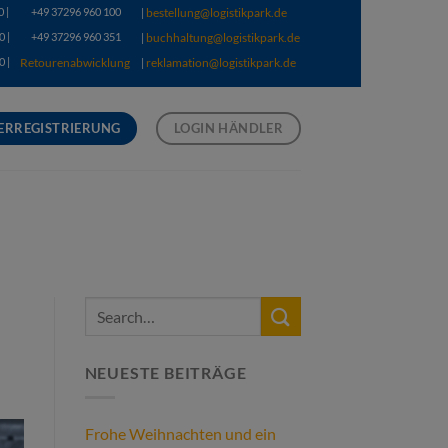
0 |
+49 37296 960 100
bestellung@logistikpark.de
|
0 |
+49 37296 960 351
buchhaltung@logistikpark.de
|
0 |
Retourenabwicklung
reklamation@logistikpark.de
|
ERREGISTRIERUNG
LOGIN HÄNDLER
NEUESTE BEITRÄGE
Frohe Weihnachten und ein