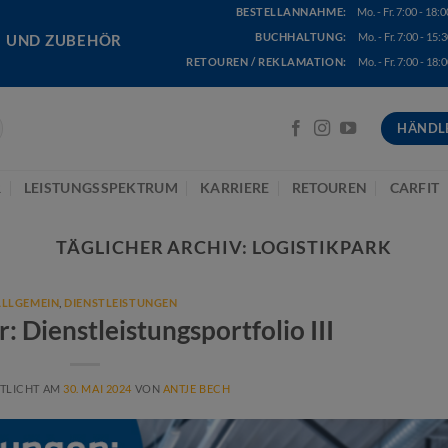
BESTELLANNAHME:
Mo. - Fr. 7:00 - 18:0
BUCHHALTUNG:
Mo. - Fr. 7:00 - 15:3
E UND ZUBEHÖR
RETOUREN / REKLAMATION:
Mo. - Fr. 7:00 - 18:0
HÄNDL
R
LEISTUNGSSPEKTRUM
KARRIERE
RETOUREN
CARFIT
TÄGLICHER ARCHIV:
LOGISTIKPARK
ALLGEMEIN
,
DIENSTLEISTUNGEN
r: Dienstleistungsportfolio III
TLICHT AM
30. MAI 2024
VON
ANTJE BECH