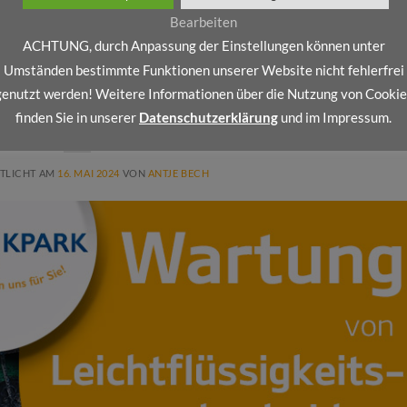
Bearbeiten
eistungen
,
Werkstattchemie
,
Zubehör
|
Markiert
Brillant Wachs
,
Logistikpark
,
ACHTUNG, durch Anpassung der Einstellungen können unter
en
,
Waschplätze
,
Waschstraßen
,
Werkstattchemie
Umständen bestimmte Funktionen unserer Website nicht fehlerfrei
genutzt werden! Weitere Informationen über die Nutzung von Cookie
EIN
,
CARFIT GMBH
,
DIENSTLEISTUNGEN
or: Dienstleistungsportfolio I
finden Sie in unserer
Datenschutzerklärung
und im Impressum.
TLICHT AM
16. MAI 2024
VON
ANTJE BECH