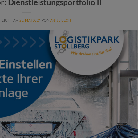
r: Dienstleistungsportfolio II
TLICHT AM
23. MAI 2024
VON
ANTJE BECH