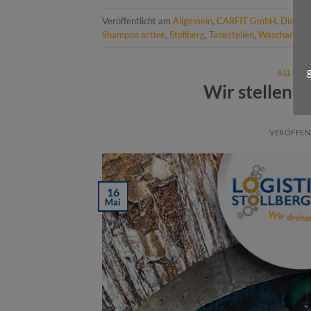
Veröffentlicht am
Allgemein
,
CARFIT GmbH
,
Dienstl
Shampoo active
,
Stollberg
,
Tankstellen
,
Waschanlag
ALLGEM
Wir stellen v
VERÖFFEN
16
Mai