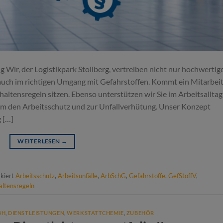
Wir, der Logistikpark Stollberg, vertreiben nicht nur hochwertig
uch im richtigen Umgang mit Gefahrstoffen. Kommt ein Mitarbei
haltensregeln sitzen. Ebenso unterstützen wir Sie im Arbeitsalltag
m den Arbeitsschutz und zur Unfallverhütung. Unser Konzept
 […]
WEITERLESEN
→
kiert
Arbeitsschutz
,
Arbeitsunfälle
,
ArbSchG
,
Gefahrstoffe
,
GefStoffV
,
altensregeln
BH
,
DIENSTLEISTUNGEN
,
WERKSTATTCHEMIE
,
ZUBEHÖR