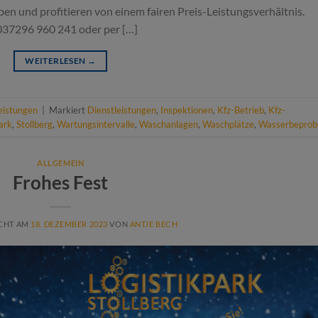
aben und profitieren von einem fairen Preis-Leistungsverhältnis.
r 037296 960 241 oder per […]
WEITERLESEN
→
eistungen
|
Markiert
Dienstleistungen
,
Inspektionen
,
Kfz-Betrieb
,
Kfz-
ark
,
Stollberg
,
Wartungsintervalle
,
Waschanlagen
,
Waschplätze
,
Wasserbeprob
ALLGEMEIN
Frohes Fest
CHT AM
18. DEZEMBER 2023
VON
ANTJE BECH