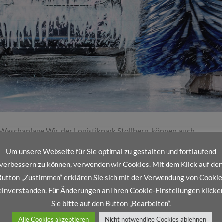
 Waschanlage Wir, der Logistikpark Stollberg, können auch
 qualifiziertes Personal stellt in einem Probelauf die
Um unsere Webseite für Sie optimal zu gestalten und fortlaufend
 Wachs und ggf. eines Polierproduktes fest. Danach werden die
verbessern zu können, verwenden wir Cookies. Mit dem Klick auf de
und ausgewertet. Bei Abweichungen werden die Reinigungsmittel
Button „Zustimmen“ erklären Sie sich mit der Verwendung von Cookie
einverstanden. Für Änderungen an Ihren Cookie-Einstellungen klicke
Sie bitte auf den Button „Bearbeiten“.
WEITERLESEN
→
Alle Cookies akzeptieren
Nicht notwendige Cookies ablehnen