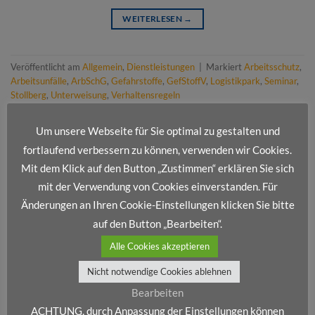
WEITERLESEN
→
Veröffentlicht am
Allgemein
,
Dienstleistungen
|
Markiert
Arbeitsschutz
,
Arbeitsunfälle
,
ArbSchG
,
Gefahrstoffe
,
GefStoffV
,
Logistikpark
,
Seminar
,
Stollberg
,
Unterweisung
,
Verhaltensregeln
Um unsere Webseite für Sie optimal zu gestalten und
fortlaufend verbessern zu können, verwenden wir Cookies.
Mit dem Klick auf den Button „Zustimmen“ erklären Sie sich
mit der Verwendung von Cookies einverstanden. Für
NEUESTE BEITRÄGE
Änderungen an Ihren Cookie-Einstellungen klicken Sie bitte
auf den Button „Bearbeiten“.
Alle Cookies akzeptieren
Frohe Weihnachten und ein erfolgreiches neues Jahr!
Nicht notwendige Cookies ablehnen
Wir stellen vor: Dienstleistungsportfolio IV
Bearbeiten
Wir stellen vor: Dienstleistungsportfolio III
ACHTUNG, durch Anpassung der Einstellungen können