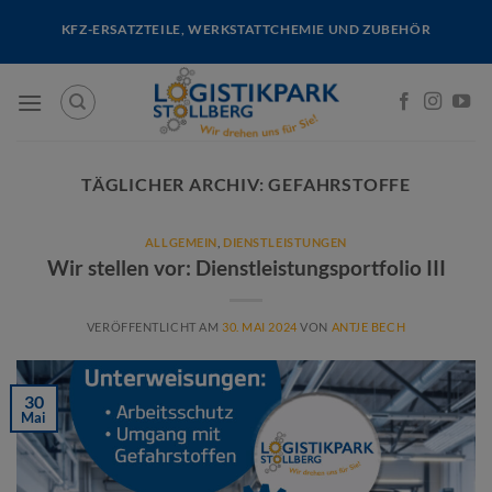
Skip
KFZ-ERSATZTEILE, WERKSTATTCHEMIE UND ZUBEHÖR
to
content
TÄGLICHER ARCHIV:
GEFAHRSTOFFE
ALLGEMEIN
,
DIENSTLEISTUNGEN
Wir stellen vor: Dienstleistungsportfolio III
VERÖFFENTLICHT AM
30. MAI 2024
VON
ANTJE BECH
30
Mai