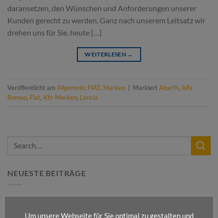
daransetzen, den Wünschen und Anforderungen unserer
Kunden gerecht zu werden. Ganz nach unserem Leitsatz wir
drehen uns für Sie, heute […]
WEITERLESEN
→
Veröffentlicht am
Allgemein
,
FIAT
,
Marken
|
Markiert
Abarth
,
Alfa
Romeo
,
Fiat
,
Kfz-Marken
,
Lancia
NEUESTE BEITRÄGE
Frohe Weihnachten und ein erfolgreiches neues Jahr!
Um unsere Webseite für Sie optimal zu gestalten und