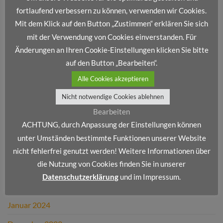
Wir stellen vor: Dienstleistungsportfolio IV
fortlaufend verbessern zu können, verwenden wir Cookies.
Wir stellen vor: Dienstleistungsportfolio III
Mit dem Klick auf den Button „Zustimmen“ erklären Sie sich
mit der Verwendung von Cookies einverstanden. Für
Wir stellen vor: Dienstleistungsportfolio II
Änderungen an Ihren Cookie-Einstellungen klicken Sie bitte
Wir stellen vor: Dienstleistungsportfolio I
auf den Button „Bearbeiten“.
Alle Cookies akzeptieren
NEUESTE KOMMENTARE
Nicht notwendige Cookies ablehnen
Bearbeiten
ARCHIV
ACHTUNG, durch Anpassung der Einstellungen können
unter Umständen bestimmte Funktionen unserer Website
Dezember 2024
nicht fehlerfrei genutzt werden! Weitere Informationen über
die Nutzung von Cookies finden Sie in unserer
Juni 2024
Datenschutzerklärung
und im Impressum.
Mai 2024
Januar 2024