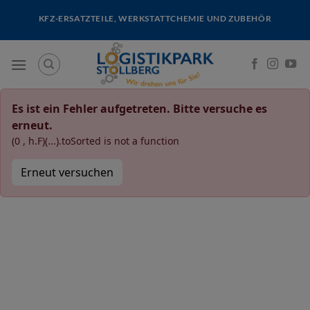
Skip
KFZ-ERSATZTEILE, WERKSTATTCHEMIE UND ZUBEHÖR
to
content