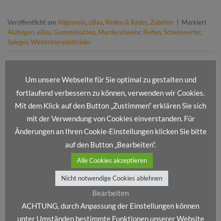
Veröffentlicht am
Allgemein
,
eBay
,
Reifen & Räder
,
Zubehör
|
Markiert
Alufelgen
,
eBay
,
Gummimatten
,
Marderabwehr
,
Reifen
,
Scheinwerfer
,
Spiegel
,
Winterkompletträder
Um unsere Webseite für Sie optimal zu gestalten und
fortlaufend verbessern zu können, verwenden wir Cookies.
Mit dem Klick auf den Button „Zustimmen“ erklären Sie sich
mit der Verwendung von Cookies einverstanden. Für
NEUESTE BEITRÄGE
Änderungen an Ihren Cookie-Einstellungen klicken Sie bitte
auf den Button „Bearbeiten“.
Frohe Weihnachten und ein erfolgreiches neues Jahr!
Alle Cookies akzeptieren
Wir stellen vor: Dienstleistungsportfolio IV
Nicht notwendige Cookies ablehnen
Wir stellen vor: Dienstleistungsportfolio III
Bearbeiten
Wir stellen vor: Dienstleistungsportfolio II
ACHTUNG, durch Anpassung der Einstellungen können
unter Umständen bestimmte Funktionen unserer Website