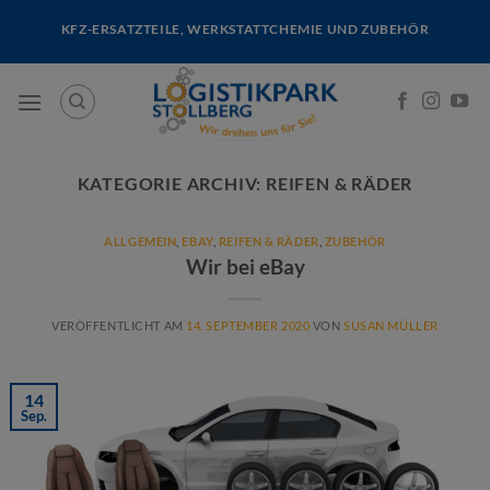
Skip
KFZ-ERSATZTEILE, WERKSTATTCHEMIE UND ZUBEHÖR
to
content
KATEGORIE ARCHIV:
REIFEN & RÄDER
ALLGEMEIN
,
EBAY
,
REIFEN & RÄDER
,
ZUBEHÖR
Wir bei eBay
VERÖFFENTLICHT AM
14. SEPTEMBER 2020
VON
SUSAN MÜLLER
14
Sep.