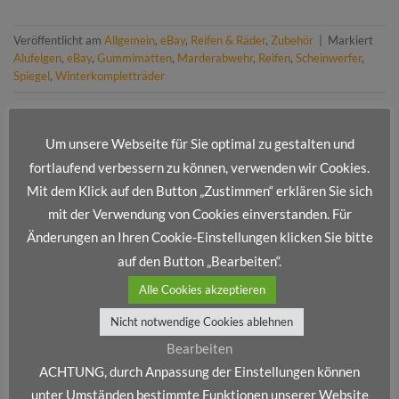
Veröffentlicht am
Allgemein
,
eBay
,
Reifen & Räder
,
Zubehör
|
Markiert
Alufelgen
,
eBay
,
Gummimatten
,
Marderabwehr
,
Reifen
,
Scheinwerfer
,
Spiegel
,
Winterkompletträder
Um unsere Webseite für Sie optimal zu gestalten und
fortlaufend verbessern zu können, verwenden wir Cookies.
Mit dem Klick auf den Button „Zustimmen“ erklären Sie sich
mit der Verwendung von Cookies einverstanden. Für
NEUESTE BEITRÄGE
Änderungen an Ihren Cookie-Einstellungen klicken Sie bitte
auf den Button „Bearbeiten“.
Frohe Weihnachten und ein erfolgreiches neues Jahr!
Alle Cookies akzeptieren
Wir stellen vor: Dienstleistungsportfolio IV
Nicht notwendige Cookies ablehnen
Wir stellen vor: Dienstleistungsportfolio III
Bearbeiten
Wir stellen vor: Dienstleistungsportfolio II
ACHTUNG, durch Anpassung der Einstellungen können
unter Umständen bestimmte Funktionen unserer Website