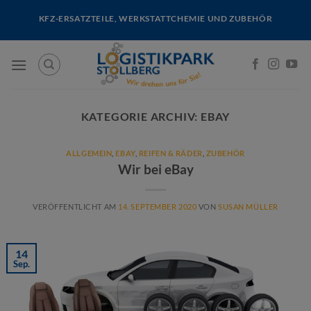
Skip
KFZ-ERSATZTEILE, WERKSTATTCHEMIE UND ZUBEHÖR
to
content
KATEGORIE ARCHIV:
EBAY
ALLGEMEIN
,
EBAY
,
REIFEN & RÄDER
,
ZUBEHÖR
Wir bei eBay
VERÖFFENTLICHT AM
14. SEPTEMBER 2020
VON
SUSAN MÜLLER
14
Sep.