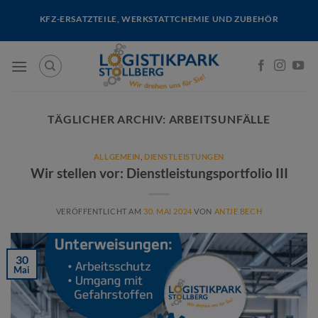
Skip
KFZ-ERSATZTEILE, WERKSTATTCHEMIE UND ZUBEHÖR
to
content
TÄGLICHER ARCHIV:
ARBEITSUNFÄLLE
ALLGEMEIN
,
DIENSTLEISTUNGEN
Wir stellen vor: Dienstleistungsportfolio III
VERÖFFENTLICHT AM
30. MAI 2024
VON
ANTJE BECH
30
Mai