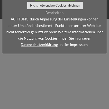
KONTAKT
IMPRESSUM
DATENSCHUTZERKLÄRUNG
HINWEISGEBERSYSTEM
AGB – JUNI 2026
Nicht notwendige Cookies ablehnen
Copyright 2026 ©
Logistikpark Stollberg GmbH
Bearbeiten
ACHTUNG, durch Anpassung der Einstellungen können
unter Umständen bestimmte Funktionen unserer Website
nicht fehlerfrei genutzt werden! Weitere Informationen über
die Nutzung von Cookies finden Sie in unserer
Datenschutzerklärung
und im Impressum.